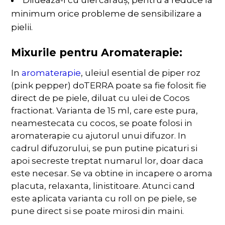
Diluează-l cu ulei cărăuș, pentru a reduce la
minimum orice probleme de sensibilizare a
pielii.
Mixurile pentru Aromaterapie:
In
aromaterapie
, uleiul esential de piper roz
(pink pepper) doTERRA poate sa fie folosit fie
direct de pe piele, diluat cu ulei de Cocos
fractionat. Varianta de 15 ml, care este pura,
neamestecata cu cocos, se poate folosi in
aromaterapie cu ajutorul unui difuzor. In
cadrul difuzorului, se pun putine picaturi si
apoi secreste treptat numarul lor, doar daca
este necesar. Se va obtine in incapere o aroma
placuta, relaxanta, linistitoare. Atunci cand
este aplicata varianta cu roll on pe piele, se
pune direct si se poate mirosi din maini.