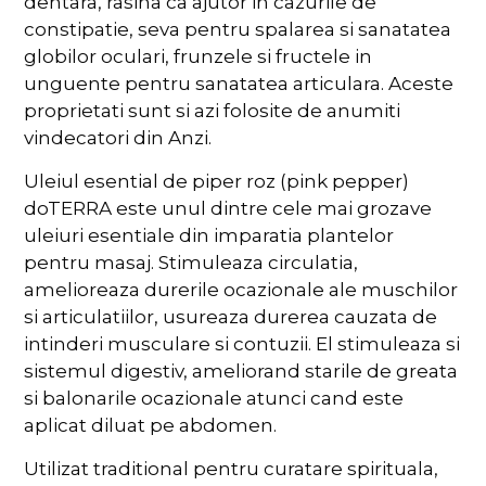
dentara, rasina ca ajutor in cazurile de
constipatie, seva pentru spalarea si sanatatea
globilor oculari, frunzele si fructele in
unguente pentru sanatatea articulara. Aceste
proprietati sunt si azi folosite de anumiti
vindecatori din Anzi.
Uleiul esential de piper roz (pink pepper)
doTERRA este unul dintre cele mai grozave
uleiuri esentiale din imparatia plantelor
pentru masaj. Stimuleaza circulatia,
amelioreaza durerile ocazionale ale muschilor
si articulatiilor, usureaza durerea cauzata de
intinderi musculare si contuzii. El stimuleaza si
sistemul digestiv, ameliorand starile de greata
si balonarile ocazionale atunci cand este
aplicat diluat pe abdomen.
Utilizat traditional pentru curatare spirituala,