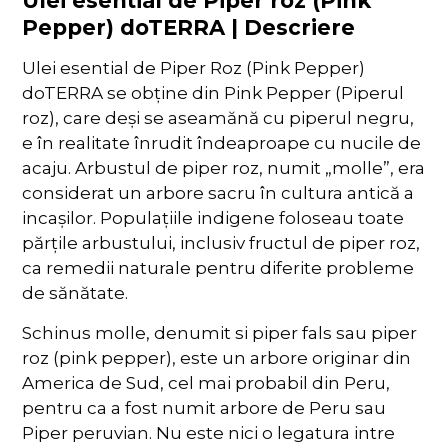
Ulei esential de Piper roz (Pink
Pepper) doTERRA | Descriere
Ulei esential de Piper Roz (Pink Pepper)
doTERRA se obține din Pink Pepper (Piperul
roz), care deși se aseamănă cu piperul negru,
e în realitate înrudit îndeaproape cu nucile de
acaju. Arbustul de piper roz, numit „molle”, era
considerat un arbore sacru în cultura antică a
incașilor. Populațiile indigene foloseau toate
părțile arbustului, inclusiv fructul de piper roz,
ca remedii naturale pentru diferite probleme
de sănătate.
Schinus molle, denumit si piper fals sau piper
roz (pink pepper), este un arbore originar din
America de Sud, cel mai probabil din Peru,
pentru ca a fost numit arbore de Peru sau
Piper peruvian. Nu este nici o legatura intre