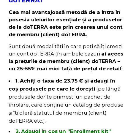
doTERRA?
Cea mai avantajoasă metodă de a intra în
posesia uleiurilor esenţiale şi a produselor
de la doTERRA este prin crearea unui cont
de membru (client) doTERRA.
Sunt două modalități în care poți să îți creezi
un cont doTERRA (în ambele cazuri
ai acces
la prețurile de membru (client) doTERRA –
cu 25-55% mai mici față de prețul de retail
):
1.
Achiți o taxa de 23.75 € și adaugi în
coș produsele pe care le dorești
(pe lângă
produsele dorite primești un pachet de
înrolare, care conține un catalog de produse
și îți oferă statutul de membru (client)
doTERRA etc.).
2.
Adaugi în coș un “Enrollment kit”