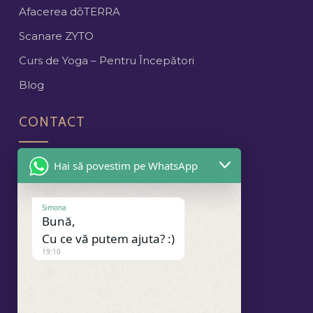
Afacerea dōTERRA
Scanare ZYTO
Curs de Yoga – Pentru Începători
Blog
CONTACT
Cluj-Napoca
Hai să povestim pe WhatsApp
contact@spandaproject.ro
Simona
+40 740 175 185
Bună,
Cu ce vă putem ajuta? :)
NEWSLETTER
19:10
SOCIAL MEDIA