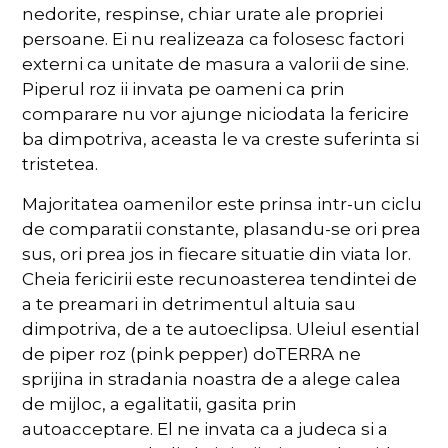
nedorite, respinse, chiar urate ale propriei
persoane. Ei nu realizeaza ca folosesc factori
externi ca unitate de masura a valorii de sine.
Piperul roz ii invata pe oameni ca prin
comparare nu vor ajunge niciodata la fericire
ba dimpotriva, aceasta le va creste suferinta si
tristetea.
Majoritatea oamenilor este prinsa intr-un ciclu
de comparatii constante, plasandu-se ori prea
sus, ori prea jos in fiecare situatie din viata lor.
Cheia fericirii este recunoasterea tendintei de
a te preamari in detrimentul altuia sau
dimpotriva, de a te autoeclipsa. Uleiul esential
de piper roz (pink pepper) doTERRA ne
sprijina in stradania noastra de a alege calea
de mijloc, a egalitatii, gasita prin
autoacceptare. El ne invata ca a judeca si a