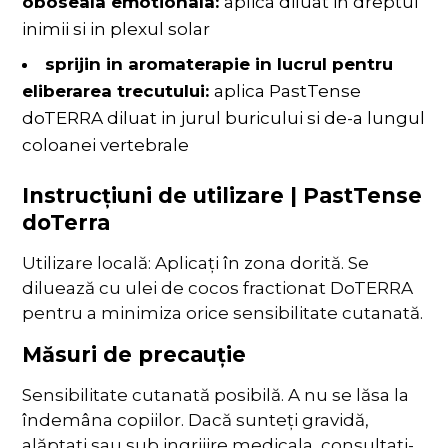
oboseala emotionala:
aplica diluat in dreptul
inimii si in plexul solar
sprijin in aromaterapie in lucrul pentru
eliberarea trecutului:
aplica PastTense
doTERRA diluat in jurul buricului si de-a lungul
coloanei vertebrale
Instrucțiuni de utilizare |
PastTense
doTerra
Utilizare locală: Aplicați în zona dorită. Se
diluează cu ulei de cocos fractionat DoTERRA
pentru a minimiza orice sensibilitate cutanată.
Măsuri de precauție
Sensibilitate cutanată posibilă. A nu se lăsa la
îndemâna copiilor. Dacă sunteți gravidă,
alăptați sau sub ingrijire medicala, consultați-