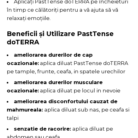
Aplicați PastTense doTERRA pe încheieturi
în timp ce călătoriți pentru a vă ajuta să vă
relaxați emoțiile.
Beneficii și Utilizare PastTense
doTERRA
ameliorarea durerilor de cap
ocazionale:
aplica diluat PastTense doTERRA
pe tample, frunte, ceafa, in spatele urechilor
ameliorarea durerilor musculare
ocazionale:
aplica diluat pe locul in nevoie
ameliorarea disconfortului cauzat de
mahmureala:
aplica diluat sub nas, pe ceafa si
talpi
senzatie de racorire:
aplica diluat pe
abdomen sau ceafa