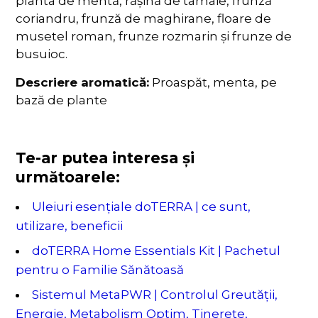
planta de mentă, rășină de tamaie, frunză
coriandru, frunză de maghirane, floare de
musetel roman, frunze rozmarin și frunze de
busuioc.
Descriere aromatică:
Proaspăt, menta, pe
bază de plante
Te-ar putea interesa și
următoarele:
Uleiuri esențiale doTERRA | ce sunt,
utilizare, beneficii
doTERRA Home Essentials Kit | Pachetul
pentru o Familie Sănătoasă
Sistemul MetaPWR | Controlul Greutății,
Energie, Metabolism Optim, Tinerețe,