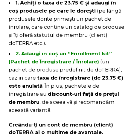
1.
Achiți o taxa de 23.75 € și adaugi în
coș produsele pe care le dorești
(pe lângă
produsele dorite primești un pachet de
înrolare, care conține un catalog de produse
și îți oferă statutul de membru (client)
doTERRA etc.).
2.
Adaugi în coș un “Enrollment kit”
(Pachet de Înregistrare / Înrolare)
(un
pachet de produse predefinit de doTERRA),
caz in care
taxa de înregistrare (de 23.75 €)
este anulată
. În plus, pachetele de
înregistrare au
discount-uri față de prețul
de membru
, de aceea vă și recomandăm
această variantă.
Creându-ți un cont de membru (client)
doTERRA ai o mulțime de avantaje.