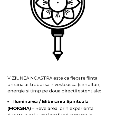
VIZIUNEA NOASTRA este ca fiecare fiinta
umana ar trebui sa investeasca (simultan)
energie si timp pe doua directii estentiale:
Iluminarea / Eliberarea Spirituala
(MOKSHA)
– Revelarea, prin experienta