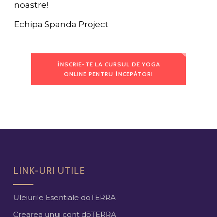
noastre!
Echipa Spanda Project
ÎNSCRIE-TE LA CURSUL DE YOGA
ONLINE PENTRU ÎNCEPĂTORI
LINK-URI UTILE
Uleiurile Esentiale dōTERRA
Crearea unui cont dōTERRA