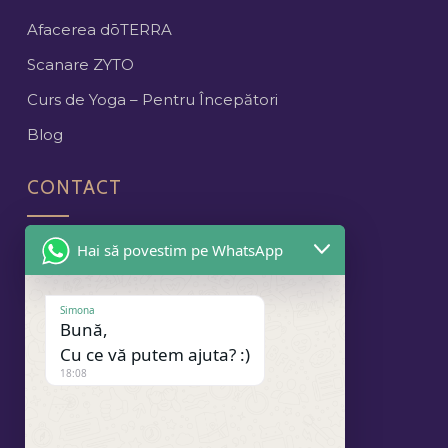
Afacerea dōTERRA
Scanare ZYTO
Curs de Yoga – Pentru Începători
Blog
CONTACT
Cluj-Napoca
Hai să povestim pe WhatsApp
contact@spandaproject.ro
+40 740 175 185
Simona
Bună,
Cu ce vă putem ajuta? :)
NEWSLETTER
18:08
SOCIAL MEDIA