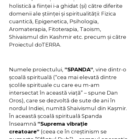
holistică a ființei i-a ghidat (și) către diferite
domenii ale științei și spiritualității: Fizica
cuantică, Epigenetica, Psihologia,
Aromaterapia, Fitoterapia, Taoism,
Shivaismul din Kashmir etc. precum și către
Proiectul doTERRA.
Numele proiectului,
”SPANDA”
, vine dintr-o
școală spirituală (“cea mai elevată dintre
școlile spirituale cu care eu m-am
intersectat în această viață” – spune Dan
Oros), care se dezvoltă de sute de ani în
nordul Indiei, numită Shaivismul din Kașmir.
În această școală spirituală Spanda
înseamnă
”Suprema vibrație
creatoare”
(ceea ce în creștinism se