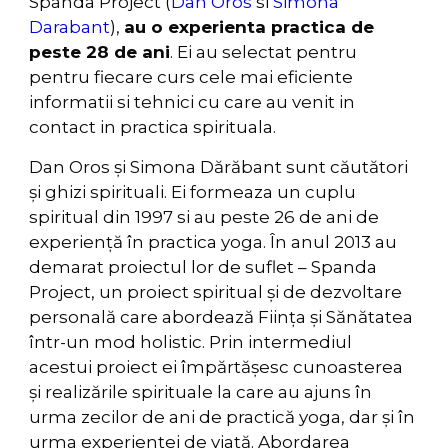
Spanda Project (
Dan Oros
si
Simona
Darabant
),
au o experienta practica de
peste 28 de ani
. Ei au selectat pentru
pentru fiecare curs cele mai eficiente
informatii si tehnici cu care au venit in
contact in practica spirituala.
Dan Oros și Simona Dărăbant sunt căutători
și ghizi spirituali. Ei formeaza un cuplu
spiritual din 1997 si au peste 26 de ani de
experiență în practica yoga. În anul 2013 au
demarat proiectul lor de suflet – Spanda
Project, un proiect spiritual și de dezvoltare
personală care abordează Ființa și Sănătatea
într-un mod holistic. Prin intermediul
acestui proiect ei împărtășesc cunoasterea
și realizările spirituale la care au ajuns în
urma zecilor de ani de practică yoga, dar și în
urma experienței de viață. Abordarea