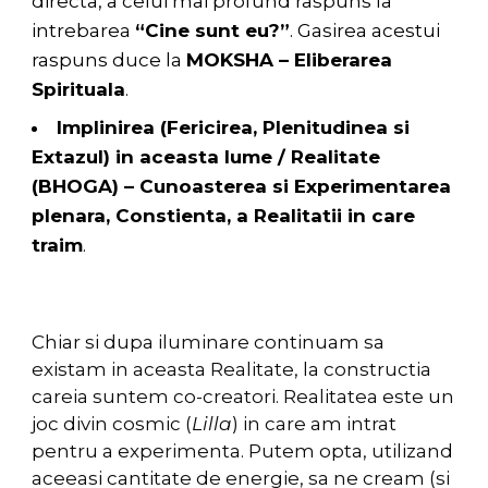
directa, a celui mai profund raspuns la
intrebarea
“Cine sunt eu?”
. Gasirea acestui
raspuns duce la
MOKSHA – Eliberarea
Spirituala
.
Implinirea (Fericirea, Plenitudinea si
Extazul) in aceasta lume / Realitate
(BHOGA) – Cunoasterea si Experimentarea
plenara, Constienta, a Realitatii in care
traim
.
Chiar si dupa iluminare continuam sa
existam in aceasta Realitate, la constructia
careia suntem co-creatori. Realitatea este un
joc divin cosmic (
Lilla
) in care am intrat
pentru a experimenta. Putem opta, utilizand
aceeasi cantitate de energie, sa ne cream (si