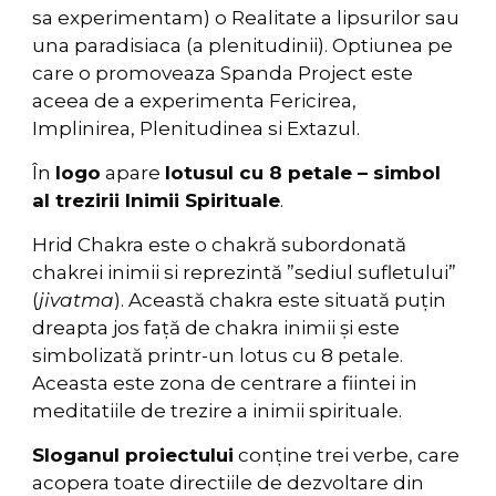
sa experimentam) o Realitate a lipsurilor sau
una paradisiaca (a plenitudinii). Optiunea pe
care o promoveaza Spanda Project este
aceea de a experimenta Fericirea,
Implinirea, Plenitudinea si Extazul.
În
logo
apare
lotusul cu 8 petale – simbol
al trezirii Inimii Spirituale
.
Hrid Chakra este o chakră subordonată
chakrei inimii si reprezintă ”sediul sufletului”
(
jivatma
). Această chakra este situată puțin
dreapta jos față de chakra inimii și este
simbolizată printr-un lotus cu 8 petale.
Aceasta este zona de centrare a fiintei in
meditatiile de trezire a inimii spirituale.
Sloganul proiectului
conține trei verbe, care
acopera toate directiile de dezvoltare din